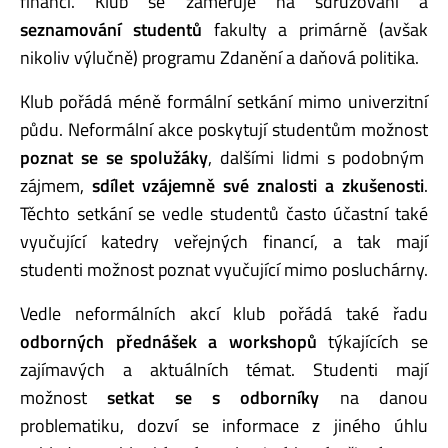
financí. Klub se zaměřuje na sdružování a
seznamování studentů
fakulty a primárně (avšak
nikoliv výlučně) programu Zdanění a daňová politika.
Klub pořádá méně formální setkání mimo univerzitní
půdu. Neformální akce poskytují studentům možnost
poznat se se spolužáky
, dalšími lidmi s podobným
zájmem,
sdílet vzájemně své znalosti a zkušenosti
.
Těchto setkání se vedle studentů často účastní také
vyučující katedry veřejných financí, a tak mají
studenti možnost poznat vyučující mimo posluchárny.
Vedle neformálních akcí klub pořádá také řadu
odborných přednášek a workshopů
týkajících se
zajímavých a aktuálních témat. Studenti mají
možnost
setkat se s odborníky
na danou
problematiku, dozví se informace z jiného úhlu