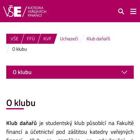
Hledat
VŠE
FFÚ
KVF
Uchazeči
Klub daňařů
O klubu
O klubu
O klubu
Klub daňařů
je studentský klub působící na Fakultě
financí a účetnictví pod záštitou katedry veřejných