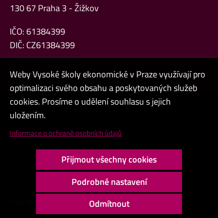
130 67 Praha 3 - Žižkov
IČO: 61384399
DIČ: CZ61384399
Weby Vysoké školy ekonomické v Praze využívají pro
optimalizaci svého obsahu a poskytovaných služeb
cookies. Prosíme o udělení souhlasu s jejich
Admin
uložením.
Cookies a ochrana osobních údajů
Informace o ochraně osobních údajů
Přístupnost webu
Přijmout všechny cookies
Vysoký kontrast
Podrobné nastavení
Copyright © 2000 - 2026 Vysoká škola ekonomická v Praze
Odmítnout