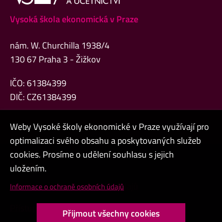
Vysoká škola ekonomická v Praze
nám. W. Churchilla 1938/4
130 67 Praha 3 - Žižkov
IČO: 61384399
DIČ: CZ61384399
Weby Vysoké školy ekonomické v Praze využívají pro
optimalizaci svého obsahu a poskytovaných služeb
cookies. Prosíme o udělení souhlasu s jejich
Admin
uložením.
Cookies a ochrana osobních údajů
Informace o ochraně osobních údajů
Přístupnost webu
Přijmout všechny cookies