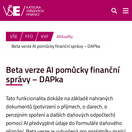
Hledat
VŠE
FFÚ
KVF
Aktuality
Beta verze AI pomůcky finanční správy – DAPka
Beta verze AI pomůcky finanční
správy – DAPka
Tato funkcionalita dokáže na základě nahraných
dokumentů (potvrzení o příjmech, o darech, o
penzijním spoření a dalších daňových odpočtech)
pomocí AI předvyplnit údaje do formuláře daňového
přiznání. Beta verze je vytvořená pro poplatníky mající