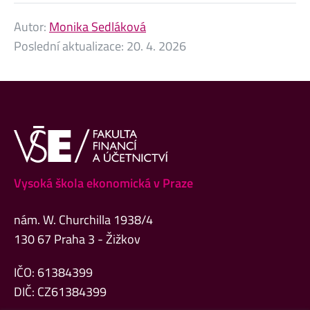
Autor:
Monika Sedláková
Poslední aktualizace:
20. 4. 2026
Vysoká škola ekonomická v Praze
nám. W. Churchilla 1938/4
130 67 Praha 3 - Žižkov
IČO: 61384399
DIČ: CZ61384399