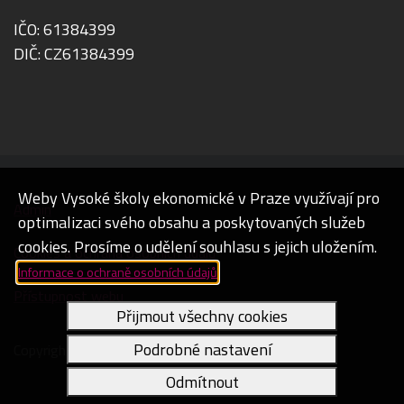
IČO: 61384399
DIČ: CZ61384399
Weby Vysoké školy ekonomické v Praze využívají pro
Admin
optimalizaci svého obsahu a poskytovaných služeb
cookies. Prosíme o udělení souhlasu s jejich uložením.
Cookies a ochrana osobních údajů
Informace o ochraně osobních údajů
Přístupnost webu
Přijmout všechny cookies
Podrobné nastavení
Copyright © 2026 Vysoká škola ekonomická v Praze
Odmítnout